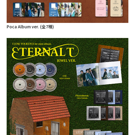
Poca Album ver. (全7種)